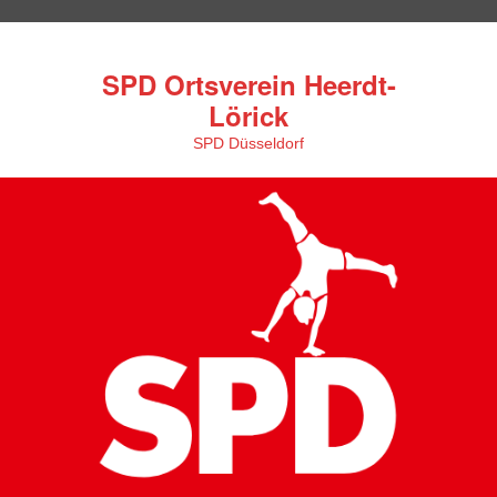
SPD Ortsverein Heerdt-
Lörick
SPD Düsseldorf