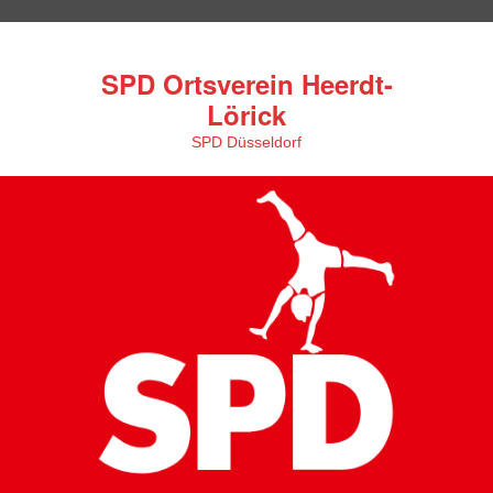
SPD Ortsverein Heerdt-
Lörick
SPD Düsseldorf