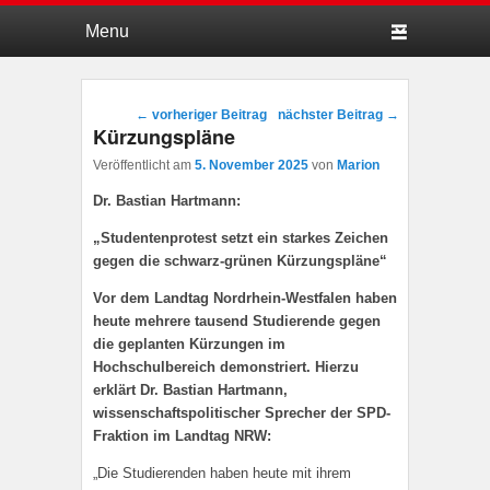
Hauptmenü
Weiter zum Hauptinhalt
Weiter zum Sekundärinhalt
Beitragsnavigation
←
vorheriger Beitrag
nächster Beitrag
→
Kürzungspläne
Veröffentlicht am
5. November 2025
von
Marion
Dr. Bastian Hartmann:
„Studentenprotest setzt ein starkes Zeichen
gegen die schwarz-grünen Kürzungspläne“
Vor dem Landtag Nordrhein-Westfalen haben
heute mehrere tausend Studierende gegen
die geplanten Kürzungen im
Hochschulbereich demonstriert. Hierzu
erklärt Dr. Bastian Hartmann,
wissenschaftspolitischer Sprecher der SPD-
Fraktion im Landtag NRW:
„Die Studierenden haben heute mit ihrem