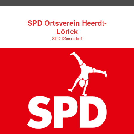
SPD Ortsverein Heerdt-
Lörick
SPD Düsseldorf