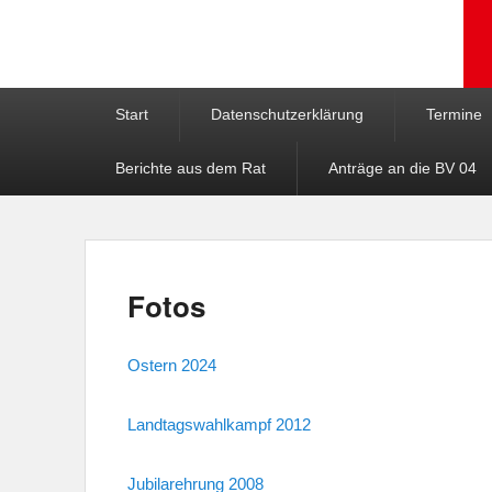
Hauptmenü
Weiter zum Hauptinhalt
Weiter zum Sekundärinhalt
Start
Datenschutzerklärung
Termine
Berichte aus dem Rat
Anträge an die BV 04
Fotos
Ostern 2024
Landtagswahlkampf 2012
Jubilarehrung 2008