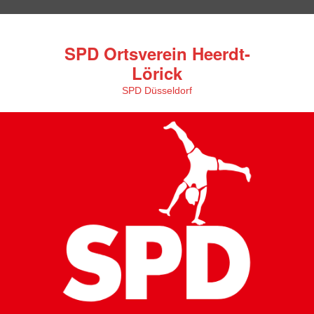
SPD Ortsverein Heerdt-
Lörick
SPD Düsseldorf