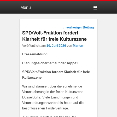
Hauptmenü
Weiter zum Hauptinhalt
Weiter zum Sekundärinhalt
Beitragsnavigation
←
vorheriger Beitrag
SPD/Volt-Fraktion fordert
Klarheit für freie Kulturszene
Veröffentlicht am
10. Juni 2026
von
Marion
Pressemeldung
Planungssicherheit auf der Kippe?
SPD/Volt-Fraktion fordert Klarheit für freie
Kulturszene
Wir sind alarmiert über die zunehmende
Verunsicherung in der freien Kulturszene
Düsseldorfs. Viele Einrichtungen und
Veranstaltungen warten bis heute auf die
beschlossenen Förderverträge.