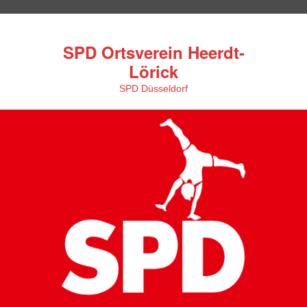
SPD Ortsverein Heerdt-
Lörick
SPD Düsseldorf