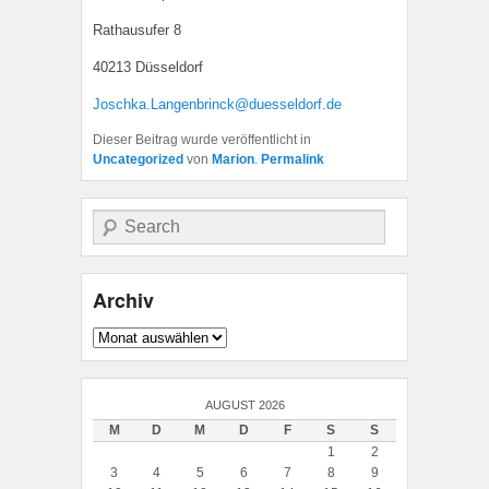
Rathausufer 8
40213 Düsseldorf
Joschka.Langenbrinck@duesseldorf.de
Dieser Beitrag wurde veröffentlicht in
Uncategorized
von
Marion
.
Permalink
Suche
Archiv
Archiv
AUGUST 2026
M
D
M
D
F
S
S
1
2
3
4
5
6
7
8
9