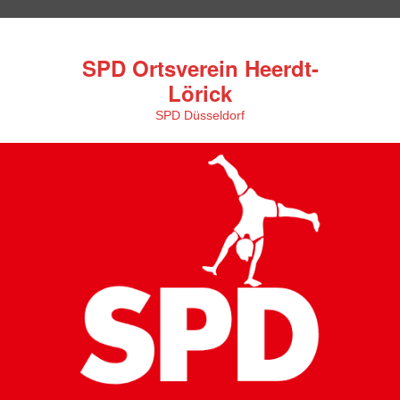
SPD Ortsverein Heerdt-
Lörick
SPD Düsseldorf