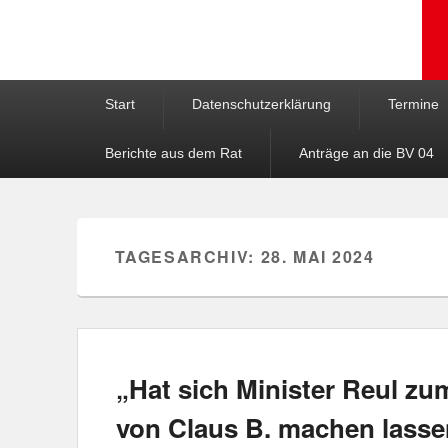
Hauptmenü
Weiter zum Hauptinhalt
Weiter zum Sekundärinhalt
Start
Datenschutzerklärung
Termine
Berichte aus dem Rat
Anträge an die BV 04
TAGESARCHIV:
28. MAI 2024
„Hat sich Minister Reul zum
von Claus B. machen lass