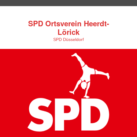
SPD Ortsverein Heerdt-
Lörick
SPD Düsseldorf