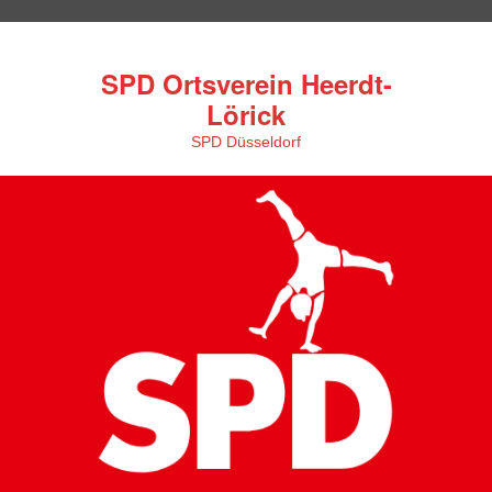
SPD Ortsverein Heerdt-
Lörick
SPD Düsseldorf