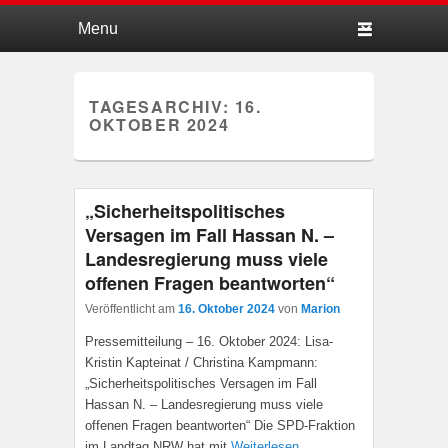
Hauptmenü
Weiter zum Hauptinhalt
Weiter zum Sekundärinhalt
TAGESARCHIV:
16.
OKTOBER 2024
„Sicherheitspolitisches
Versagen im Fall Hassan N. –
Landesregierung muss viele
offenen Fragen beantworten“
Veröffentlicht am
16. Oktober 2024
von
Marion
Pressemitteilung – 16. Oktober 2024: Lisa-
Kristin Kapteinat / Christina Kampmann:
„Sicherheitspolitisches Versagen im Fall
Hassan N. – Landesregierung muss viele
offenen Fragen beantworten“ Die SPD-Fraktion
im Landtag NRW hat mit
Weiterlesen