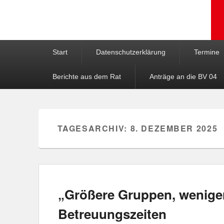
Hauptmenü
Weiter zum Hauptinhalt
Weiter zum Sekundärinhalt
Start
Datenschutzerklärung
Termine
Berichte aus dem Rat
Anträge an die BV 04
TAGESARCHIV:
8. DEZEMBER 2025
„Größere Gruppen, weniger
Betreuungszeiten