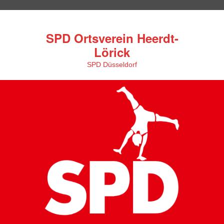
SPD Ortsverein Heerdt-
Lörick
SPD Düsseldorf