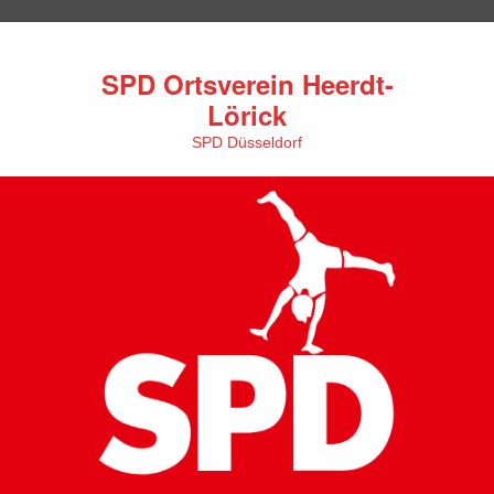
SPD Ortsverein Heerdt-
Lörick
SPD Düsseldorf