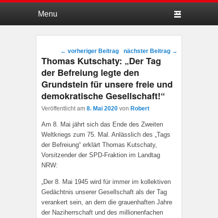
Hauptmenü
Weiter zum Hauptinhalt
Weiter zum Sekundärinhalt
Beitragsnavigation
←
vorheriger Beitrag
nächster Beitrag
→
Thomas Kutschaty: „Der Tag
der Befreiung legte den
Grundstein für unsere freie und
demokratische Gesellschaft!“
Veröffentlicht am
8. Mai 2020
von
Robert
Am 8. Mai jährt sich das Ende des Zweiten
Weltkriegs zum 75. Mal. Anlässlich des „Tags
der Befreiung“ erklärt Thomas Kutschaty,
Vorsitzender der SPD-Fraktion im Landtag
NRW:
„Der 8. Mai 1945 wird für immer im kollektiven
Gedächtnis unserer Gesellschaft als der Tag
verankert sein, an dem die grauenhaften Jahre
der Naziherrschaft und des millionenfachen