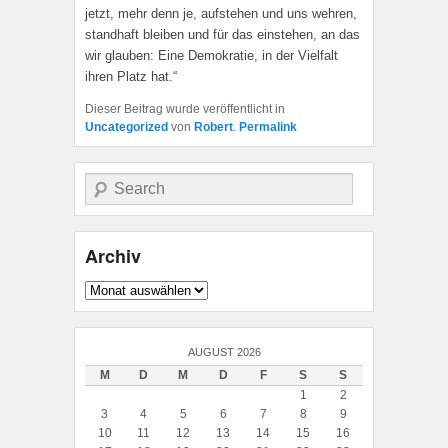
jetzt, mehr denn je, aufstehen und uns wehren,
standhaft bleiben und für das einstehen, an das
wir glauben: Eine Demokratie, in der Vielfalt
ihren Platz hat.“
Dieser Beitrag wurde veröffentlicht in
Uncategorized
von
Robert
.
Permalink
Suche
Archiv
Archiv
AUGUST 2026
M
D
M
D
F
S
S
1
2
3
4
5
6
7
8
9
10
11
12
13
14
15
16