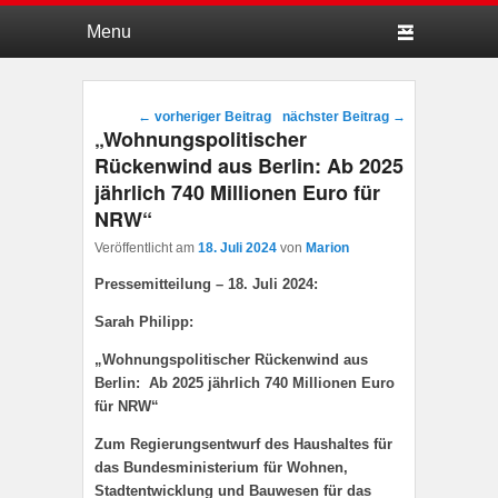
Hauptmenü
Weiter zum Hauptinhalt
Weiter zum Sekundärinhalt
Beitragsnavigation
←
vorheriger Beitrag
nächster Beitrag
→
„Wohnungspolitischer
Rückenwind aus Berlin: Ab 2025
jährlich 740 Millionen Euro für
NRW“
Veröffentlicht am
18. Juli 2024
von
Marion
Pressemitteilung – 18. Juli 2024:
Sarah Philipp:
„Wohnungspolitischer Rückenwind aus
Berlin: Ab 2025 jährlich 740 Millionen Euro
für NRW“
Zum Regierungsentwurf des Haushaltes für
das Bundesministerium für Wohnen,
Stadtentwicklung und Bauwesen für das