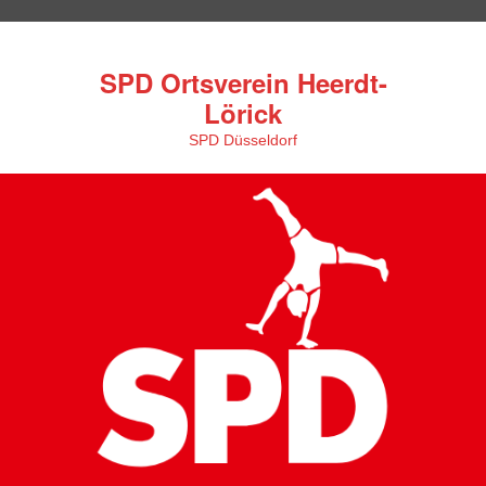
SPD Ortsverein Heerdt-
Lörick
SPD Düsseldorf