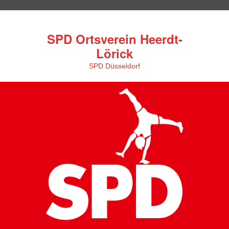
SPD Ortsverein Heerdt-
Lörick
SPD Düsseldorf