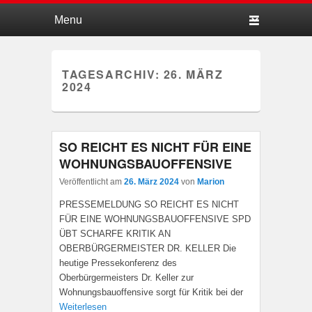
Hauptmenü
Weiter zum Hauptinhalt
Weiter zum Sekundärinhalt
TAGESARCHIV:
26. MÄRZ
2024
SO REICHT ES NICHT FÜR EINE
WOHNUNGSBAUOFFENSIVE
Veröffentlicht am
26. März 2024
von
Marion
PRESSEMELDUNG SO REICHT ES NICHT
FÜR EINE WOHNUNGSBAUOFFENSIVE SPD
ÜBT SCHARFE KRITIK AN
OBERBÜRGERMEISTER DR. KELLER Die
heutige Pressekonferenz des
Oberbürgermeisters Dr. Keller zur
Wohnungsbauoffensive sorgt für Kritik bei der
Weiterlesen