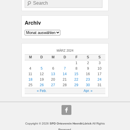
Suche
Archiv
Archiv
MÄRZ 2024
M
D
M
D
F
S
S
1
2
3
4
5
6
7
8
9
10
11
12
13
14
15
16
17
18
19
20
21
22
23
24
25
26
27
28
29
30
31
« Feb.
Apr. »
Copyright © 2026
SPD Ortsverein Heerdt-Lörick
All Rights
Reserved.