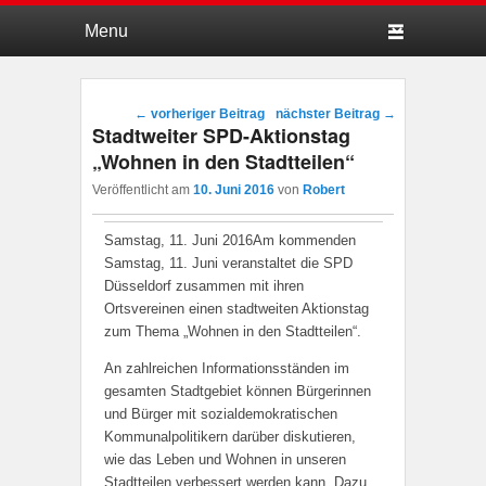
Hauptmenü
Weiter zum Hauptinhalt
Weiter zum Sekundärinhalt
Beitragsnavigation
←
vorheriger Beitrag
nächster Beitrag
→
Stadtweiter SPD-Aktionstag
„Wohnen in den Stadtteilen“
Veröffentlicht am
10. Juni 2016
von
Robert
Samstag, 11. Juni 2016Am kommenden
Samstag, 11. Juni veranstaltet die SPD
Düsseldorf zusammen mit ihren
Ortsvereinen einen stadtweiten Aktionstag
zum Thema „Wohnen in den Stadtteilen“.
An zahlreichen Informationsständen im
gesamten Stadtgebiet können Bürgerinnen
und Bürger mit sozialdemokratischen
Kommunalpolitikern darüber diskutieren,
wie das Leben und Wohnen in unseren
Stadtteilen verbessert werden kann. Dazu