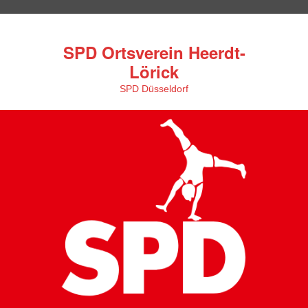
SPD Ortsverein Heerdt-
Lörick
SPD Düsseldorf